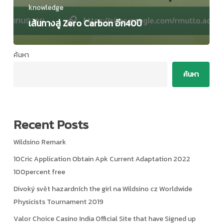
knowledge
เส้นทางสู่ Zero Carbon อีก40ปี
ค้นหา
ค้นหา
Recent Posts
Wildsino Remark
10Cric Application Obtain Apk Current Adaptation 2022
100percent free
Divoký svět hazardních the girl na Wildsino cz Worldwide
Physicists Tournament 2019
Valor Choice Casino India Official Site that have Signed up