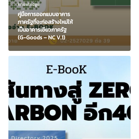
knowledge
คู่มือการออกแบบอาคาร
ภาครัฐที่จะก่อสร้างใหม่ให้
เป็นอาคารเขียวภาครัฐ
(G-Goods – NC V.1)
เส้น
ทาง
สู่
Zero
Carbon
อีก40ปี