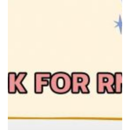
แนะนำ
E-
book
For
RMUTTO
:
Beyond
the
Code