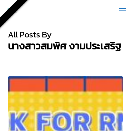
Skip
Men
to
main
content
All Posts By
นางสาวสมพิศ งามประเสริฐ
แนะนำ
E-
book
For
RMUTTO
:
101