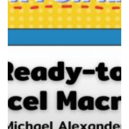
Ready-
to-
Use
Excel
Macros