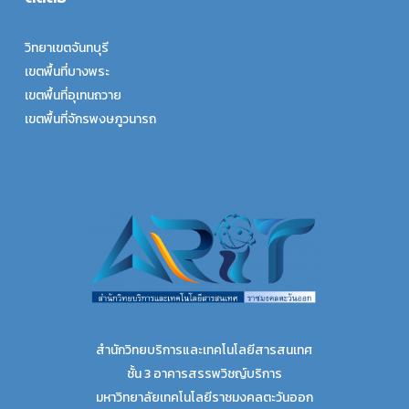
วิทยาเขตจันทบุรี
เขตพื้นที่บางพระ
เขตพื้นที่อุเทนถวาย
เขตพื้นที่จักรพงษภูวนารถ
สำนักวิทยบริการและเทคโนโลยีสารสนเทศ
ชั้น 3 อาคารสรรพวิชญ์บริการ
มหาวิทยาลัยเทคโนโลยีราชมงคลตะวันออก