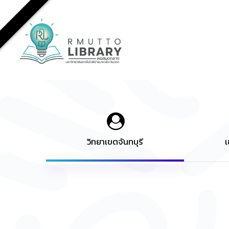
Skip
to
main
content
วิทยาเขตจันทบุรี
เ