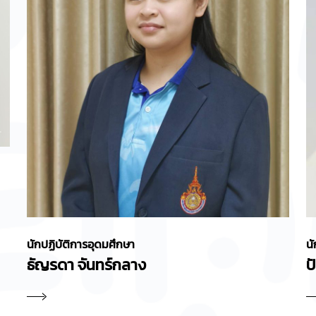
นักปฏิบัติการอุดมศึกษา
นั
ธัญรดา จันทร์กลาง
ป