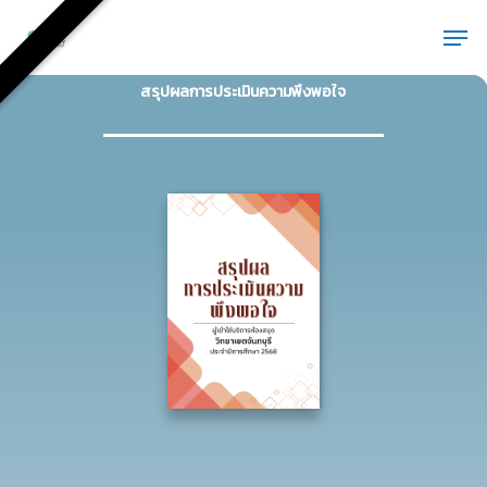
Skip
Men
to
main
ส
ร
ป
ผ
ล
ก
า
ร
ป
ร
ะ
เ
ม
น
ค
ว
า
ม
พ
ง
พ
อ
ใ
จ
content