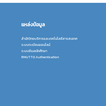
แหล่งข้อมูล
สำนักวิทยบริการและเทคโนโลยีสารสนเทศ
ระบบทะเบียนออนไลน์
ระบบอีเมลนักศึกษา
RMUTTO Authentication