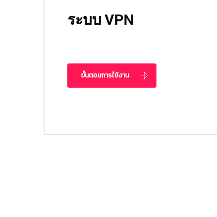
ระบบ VPN
ขั้นตอนการใช้งาน