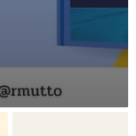
แนะนำ
E-
book