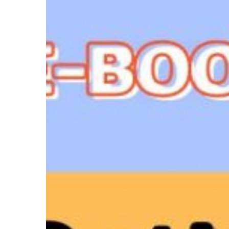
RMUTTO
:
Optimization
of
Energy
Systems