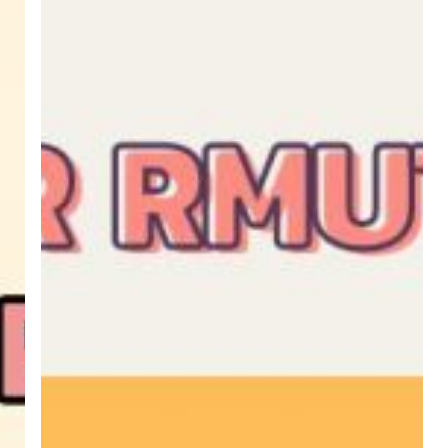
For
RMUTTO
:
ไมโคร
คอนโทรลเลอร์
และ
การ
ประยุกต์
ใช้
งาน