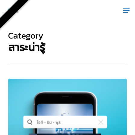
Skip
Men
to
main
content
Category
สาระน่ารู้
ไอที-
อิน-
พุธ
:
Sberbank
ของ
รัสเซีย