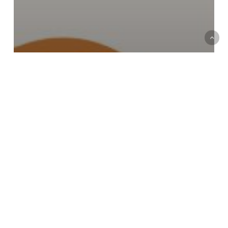
หนังสือแนะนำ
แนะนำ E-book For RMUTTO
แนะนำ
E-
book