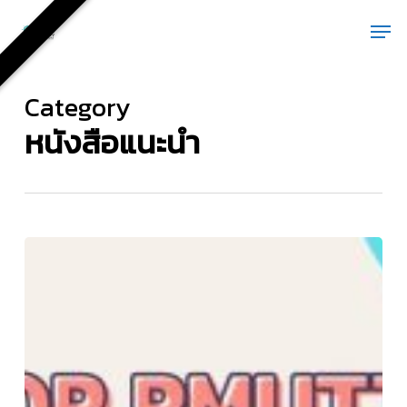
Skip
Men
to
main
content
Category
หนังสือแนะนำ
แนะนำ
E-
book
For
RMUTTO