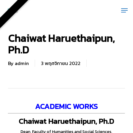
Skip
Men
to
main
content
Chaiwat Haruethaipun,
Ph.D
By
admin
3 พฤศจิกายน 2022
ACADEMIC WORKS
Chaiwat Haruethaipun, Ph.D
Dean, Faculty of Humanities and Social Sciences,