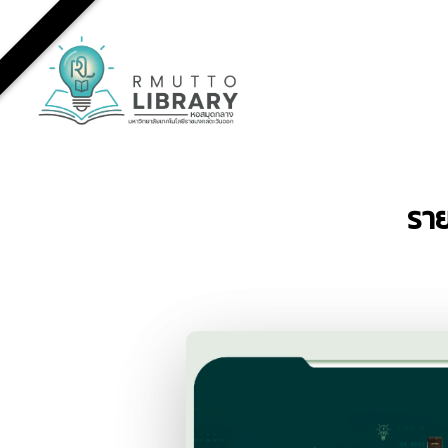
Skip
to
main
content
รา