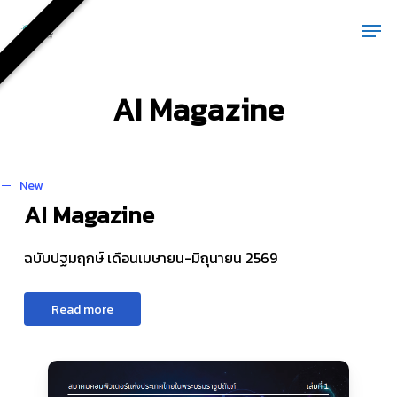
Skip
Men
to
main
content
AI Magazine
New
AI Magazine
ฉบับปฐมฤกษ์ เดือนเมษายน-มิถุนายน 2569
R
e
a
d
m
o
r
e