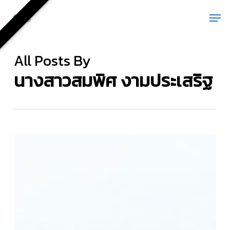
Skip
Men
to
main
content
All Posts By
นางสาวสมพิศ งามประเสริฐ
กิจกรรม
“Green
Vibe
Check”