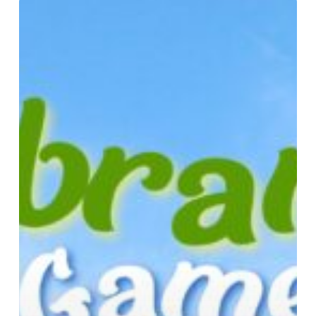
Library
Game
by
RMUTTO
Library
ประจำ
เดือน
ธันวาคม
2568