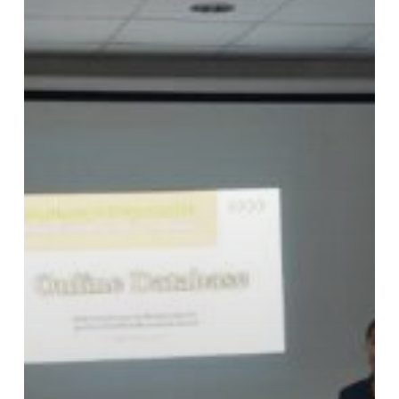
ใน
หัวข้อ
“การ
สืบค้น
ฐาน
ข้อมูล
งาน
วิจัย”