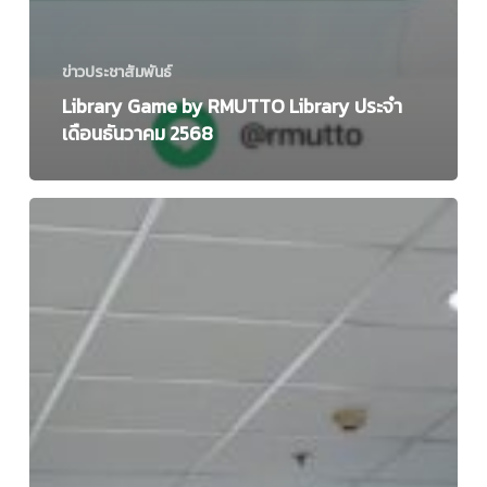
ข่าวประชาสัมพันธ์
Library Game by RMUTTO Library ประจำ
เดือนธันวาคม 2568
บุคลากร
งาน
หอ
สมุด
กลาง
ได้
รับ
เกียรติ
เป็น
วิทยากร