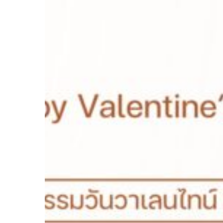
Discover
Your
Soul
Flower
&
Bloom
with
DIY