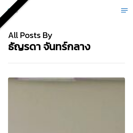
Skip
Men
to
main
content
All Posts By
ธัญรดา จันทร์กลาง
บริจาค
หนังสือ
ให้
กับ
ห้อง
สมุด
วิทยาเขต