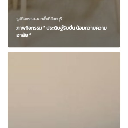
รูปกิจกรรม-เขตพื้นที่จันทบุรี
ภาพกิจกรรม ” ประดิษฐ์ริบบิ้น น้อมถวายความ
อาลัย “
ภาพ
กิจกรรม
“HAPPY
HALLOWEEN
trick
or
treat”