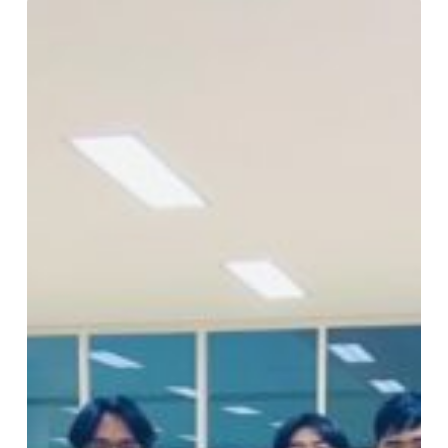
ภาพ
กิจกรรม
”
ประดิษฐ์
ริบบิ้น
น้อม
ถวาย
ความ
อาลัย
“