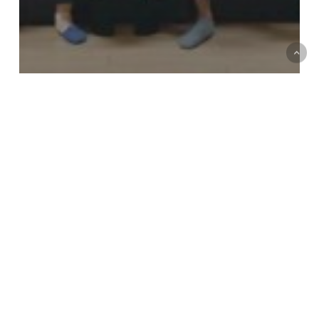
รูปกิจกรรม-เขตพื้นที่จันทบุรี
ภาพกิจกรรม “HAPPY HALLOWEEN trick or
treat”
ภาพ
บรรยากาศ
ห้อง