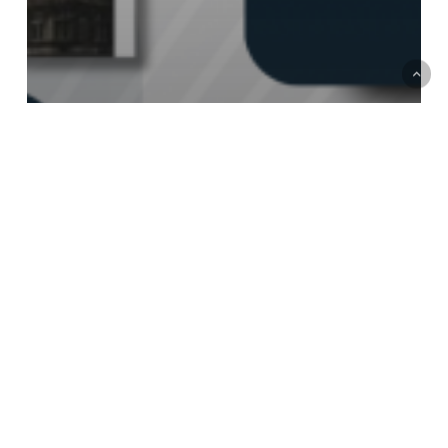
หนังสือแนะนำ-อุเทนถวาย
หนังสือแนะนำ Exploring Architecture
หนังสือ
แนะนำ
มัณฑนศิลป์