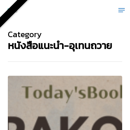
Skip
Men
to
main
content
Category
หนังสือแนะนำ-อุเทนถวาย
นิตยสาร
แนะนำ