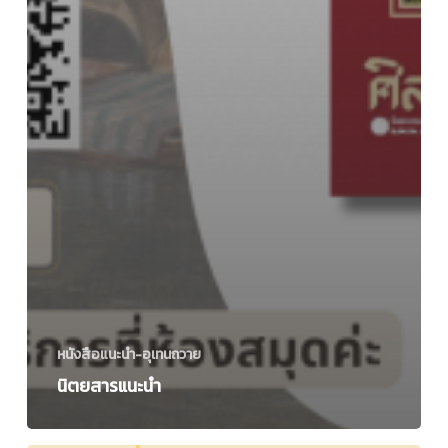
หนังสือแนะนำ-อุเทนถวาย
นิตยสารแนะนำ