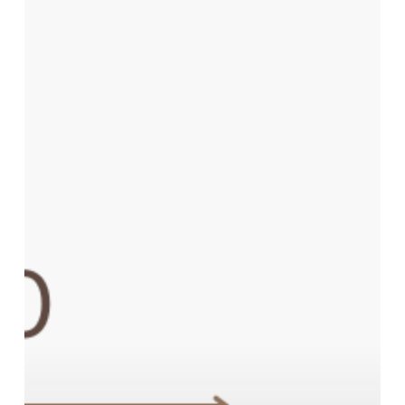
คู่มือ
การเต
รี
ยม
บทความ
วิจัย
ที่
ดี
เพื่อ
ยื่น
ขอ
ตำแหน่ง
ทาง
วิชาการ