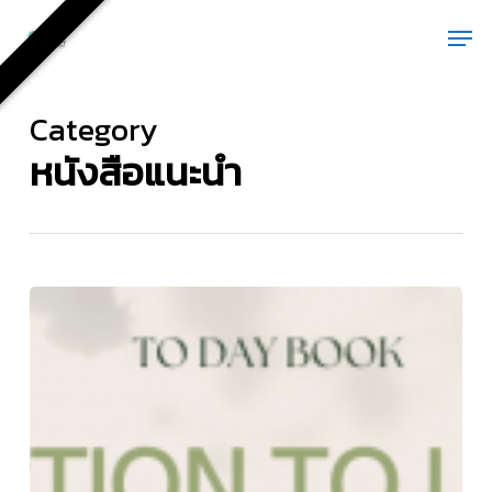
Skip
Men
to
main
content
Category
หนังสือแนะนำ
หนังสือ
แนะนำ
ภูมิ
สถาปัตยกรรม
เบื้อง
ต้น