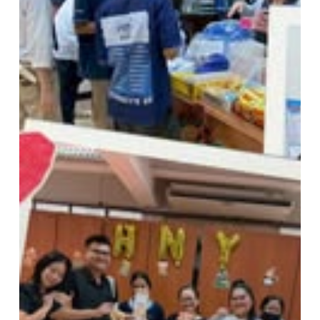
ใหม่
2569
อุ
เทน
ถวาย