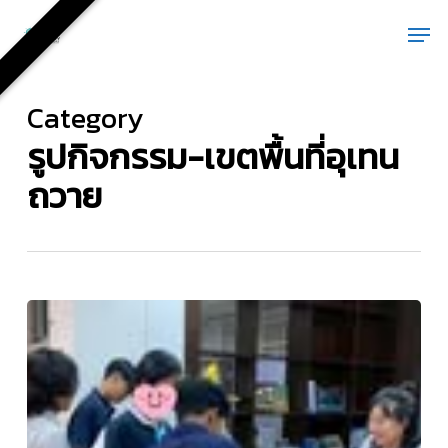
Skip
Men
to
main
content
Category
รูปกิจกรรม-เขตพื้นที่อุเทน
ถวาย
กิจกรรม
จับ
ฉลาก
ของ
ขวัญ
ปี