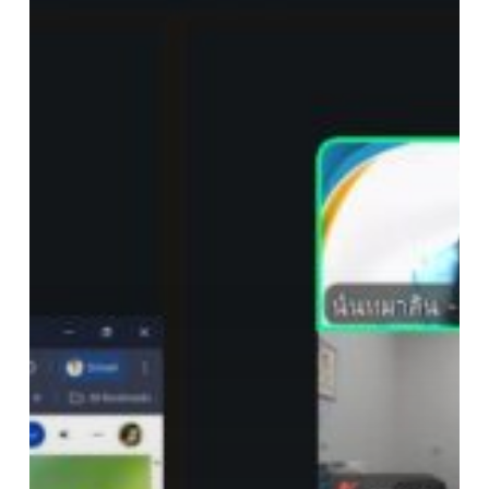
พื้นที่
อุ
เทน
ถวาย
เป็น
วิทยากร
อบรม
การ
ใช้
เทคโนโลยี
ปัญญา
ประดิษฐ์
(AI)
และ
การ
ออกแบบ
สื่อ