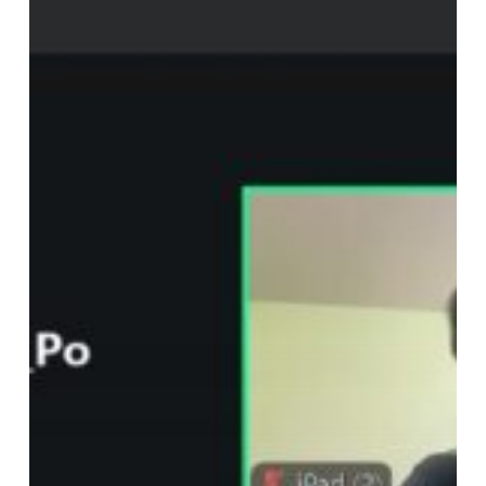
ห้อง
สมุด
เขต
พื้นที่
อุ
เทน
ถวาย
เป็น
วิทยากร
อบรม
ให้
แก่
นักศึกษา
รายวิชา
ดิจิทัล
Digital
Literacy
คณะ