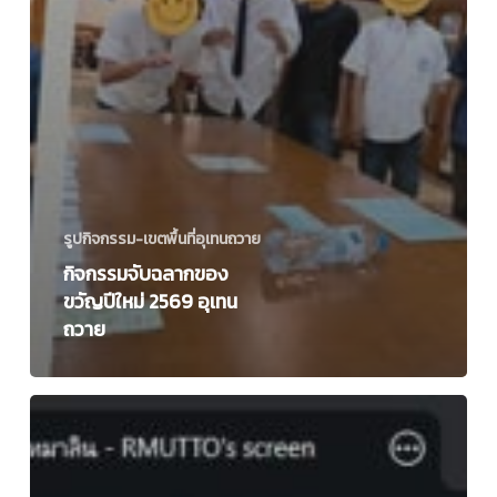
รูปกิจกรรม-เขตพื้นที่อุเทนถวาย
กิจกรรมจับฉลากของ
ขวัญปีใหม่ 2569 อุเทน
ถวาย
บรรณารักษ์
ห้อง
สมุด
เขต