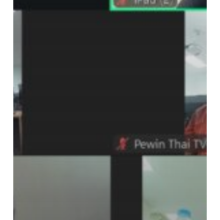
เทคโนโลยี
สังคม
วิทยาเขต
จันทบุรี
ใน
รูป
แบบ
ออนไลน์