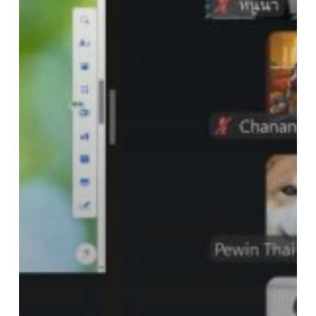
ประชาสัมพันธ์
เพื่อ
นำ
เสนอ
ผล
งาน
ด้วย
Canva
ให้
กับ
บุคลากร
ของ
ศูนย์
ส่อง
กล้อง
โรง
พยาบาล