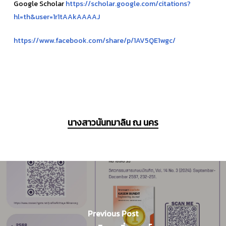
Google Scholar
https://scholar.google.com/citations?
hl=th&user=1r1tAAkAAAAJ
https://www.facebook.com/share/p/1AV5QE1wgc/
นางสาวนันทมาลิน ณ นคร
Previous Post