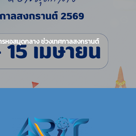
การหอสมุดกลาง ช่วงเทศกาลสงกรานต์