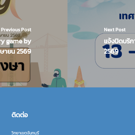
Previous Post
Next Post
ary game by
แจ้งปิดบริ
มษายน 2569
2569
ติดต่อ
วิทยาเขตจันทบุรี