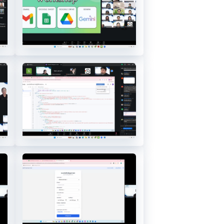
8
10.3