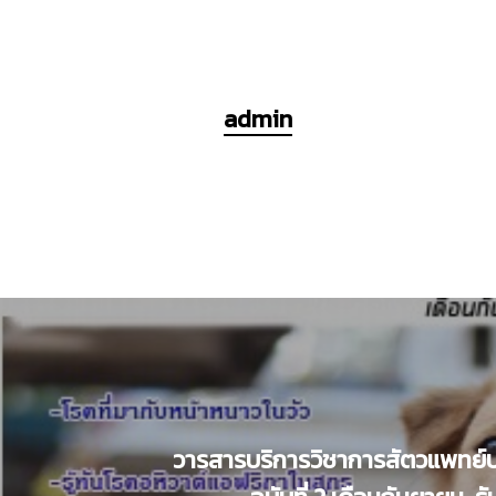
admin
วารสารบริการวิชาการสัตวแพทย์บาง