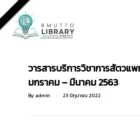
Skip
to
main
content
วารสารบริการวิชาการสัตวแพทย์บ
มกราคม – มีนาคม 2563
By
admin
23 มิถุนายน 2022