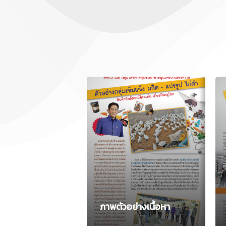
ภาพตัวอย่างเนื้อหา