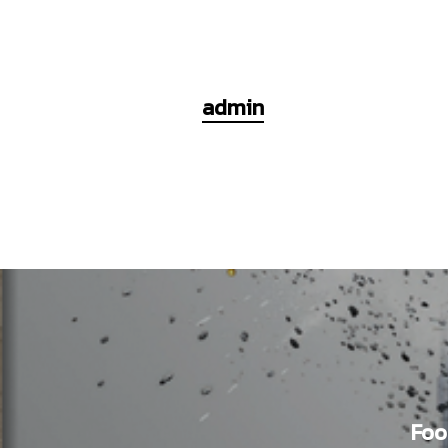
admin
Food