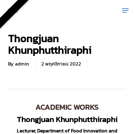
Skip
Men
to
main
content
Thongjuan
Khunphutthiraphi
By
admin
2 พฤศจิกายน 2022
ACADEMIC WORKS
Thongjuan Khunphutthiraphi
Lecturer, Department of Food Innovation and