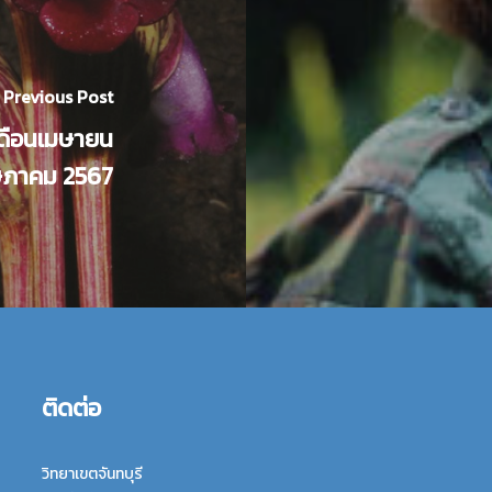
Previous Post
 เดือนเมษายน
ษภาคม 2567
ติดต่อ
วิทยาเขตจันทบุรี