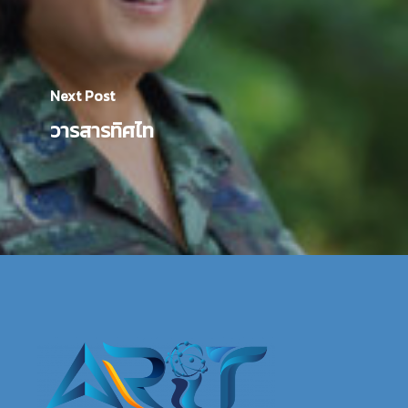
Next Post
วารสารทิศไท