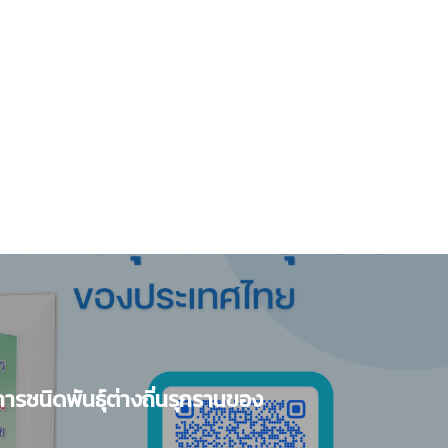
ารชนิดพันธ์ุต่างถิ่นรุกรานของ