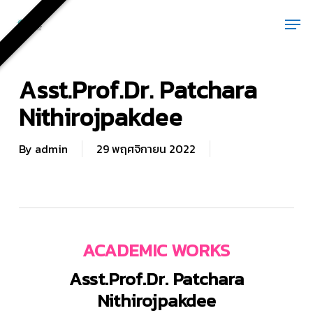
Skip
Men
to
main
content
Asst.Prof.Dr. Patchara
Nithirojpakdee
By
admin
29 พฤศจิกายน 2022
ACADEMIC WORKS
Asst.Prof.Dr.
Patchara
Nithirojpakdee