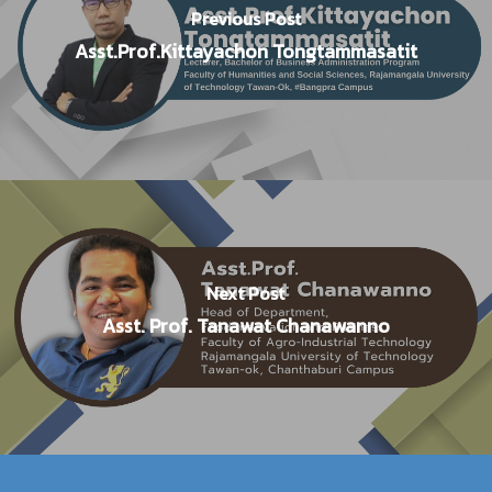
Previous Post
Asst.Prof.Kittayachon Tongtammasatit
Next Post
Asst. Prof. Tanawat Chanawanno